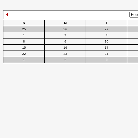
S
M
T
25
26
27
1
2
3
8
9
10
15
16
17
22
23
24
1
2
3